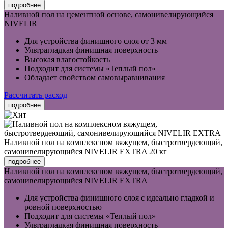
подробнее
Наливной пол на цементной основе, самонивелирующийся
NIVELIR
Для устройства финишного слоя от 3 мм
Ультрагладкая финишная поверхность
Высокая влагостойкость
Подходит для системы «Теплый пол»
Обладает свойством самовыравнивания
Рассчитать расход
подробнее
Наливной пол на комплексном вяжущем, быстротвердеющий,
самонивелирующийся NIVELIR EXTRA
20 кг
подробнее
Наливной пол на комплексном вяжущем, быстротвердеющий,
самонивелирующийся NIVELIR EXTRA
Для устройства финишного слоя с идеально гладкой и
ровной поверхностью
Подходит для системы «Теплый пол»
Ультрагладкая финишная поверхность