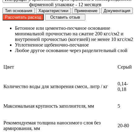
фирменной упаковке - 12 месяцев
Тип основания
Характеристики
Применение
Документация
Рассчитать расход
Оставить отзыв
Бетонное или цементно-песчаное основание
минимальной прочностью на сжатие 200 кгс/см2 и
внутренней прочностью (когезией) не менее 10 кгс/см2
Уплотненное щебеночно-песчаное
Любое другое основание через разделительный слой
Цвет
Серый
0,14-
Количество воды для затворения смеси, литр / кг
0,18
Максимальная крупность заполнителя, мм
5
Рекомендуемая толщина наносимого слоя без
20-80
армирования, мм