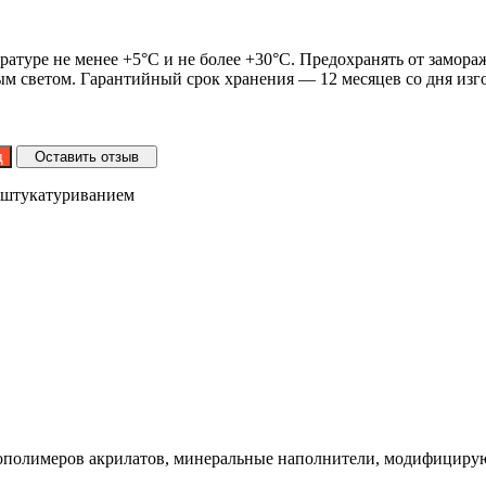
ратуре не менее +5°C и не более +30°C. Предохранять от замора
ым светом. Гарантийный срок хранения — 12 месяцев со дня изг
д
Оставить отзыв
оштукатуриванием
сополимеров акрилатов, минеральные наполнители, модифициру