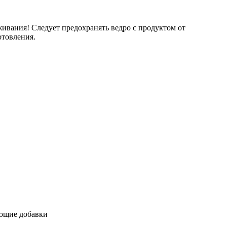
живания! Следует предохранять ведро с продуктом от
отовления.
ющие добавки