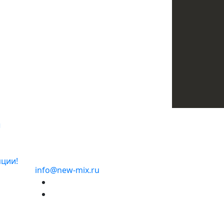
ентной основе TeploFIX, штукатурка
ция
ы
пции!
info@new-mix.ru