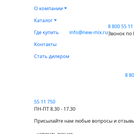
О компании
ЖК Райки
Каталог
8 800 55 11
Где купить
info@new-mix.ru
Использовалась система утепления фасад
Звонок по
декоративная KOROED)
Контакты
Стать дилером
8 8
55 11 750
ПН-ПТ 8.30 - 17.30
Присылайте нам любые вопросы и отзыв
написать письмо