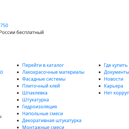
 750
ов New MIX HeatWALL (смесь штукатурно-клеевая на цем
 России бесплатный
Продукты
Информа
Перейти в каталог
Где купить
Лакокрасочные материалы
Документ
00
Фасадные системы
Новости
Плиточный клей
Карьера
Шпаклевка
Нет корру
Штукатурка
Гидроизоляция
Напольные смеси
ы
Декоративная штукатурка
Монтажные смеси