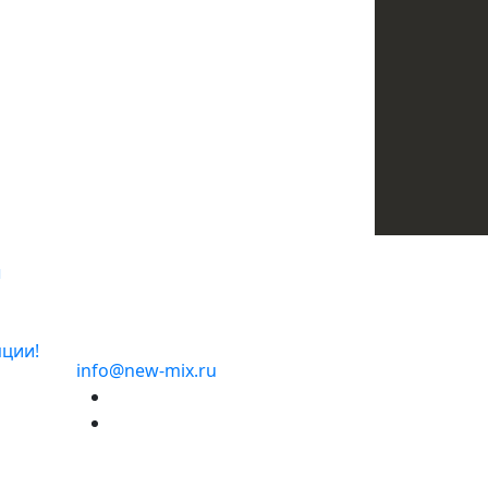
ентной основе TeploFIX, штукатурка
ция
ы
пции!
info@new-mix.ru