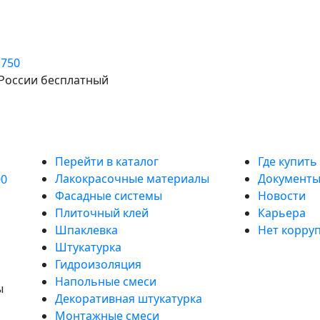
 750
ов New MIX HeatWALL (смесь штукатурно-клеевая на цем
 России бесплатный
ативная SHUBA)
Продукты
Информа
Перейти в каталог
Где купить
Лакокрасочные материалы
Документ
00
Фасадные системы
Новости
Плиточный клей
Карьера
Шпаклевка
Нет корру
Штукатурка
Гидроизоляция
Напольные смеси
ы
Декоративная штукатурка
Монтажные смеси