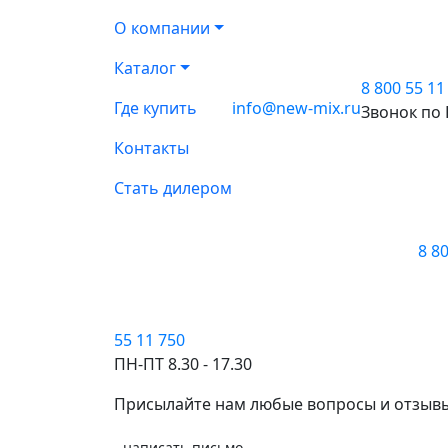
О компании
ЖК Весна
Каталог
8 800 55 11
Где купить
info@new-mix.ru
Использовалась система утепления фасад
Звонок по
декоративная KOROED, штукатурка декор
Контакты
Стать дилером
8 8
55 11 750
ПН-ПТ 8.30 - 17.30
Присылайте нам любые вопросы и отзыв
написать письмо